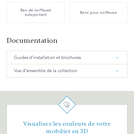
Bas de coiffeuse
Banc pour coiffeuse
autoportant
Documentation
Guides d’installation et brochures
Vue d’ensemble de la collection
DUO Guide d'installation BIL
DUO Dimensions techniques FR
DUO Produits et dimensions
DUO Catalogue FR
Retirer et remettre les tiroirs (métal) BIL
Visualisez les couleurs de votre
Ajustement tiroir (bois) BIL
mobilier en 3D