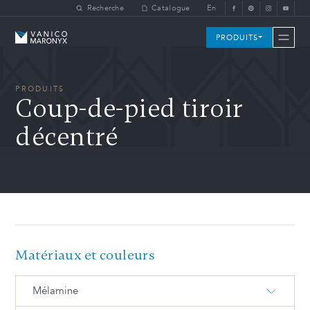
Skip to main content
Recherche
Catalogue
En
Vanico-Maronyx
PRODUITS
PRODUITS
Coup-de-pied tiroir
décentré
Matériaux et couleurs
Mélamine