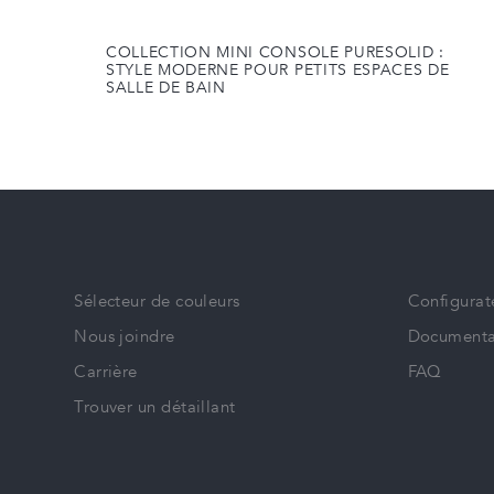
COLLECTION MINI CONSOLE PURESOLID :
STYLE MODERNE POUR PETITS ESPACES DE
SALLE DE BAIN
Sélecteur de couleurs
Configurat
Nous joindre
Documenta
Carrière
FAQ
Trouver un détaillant