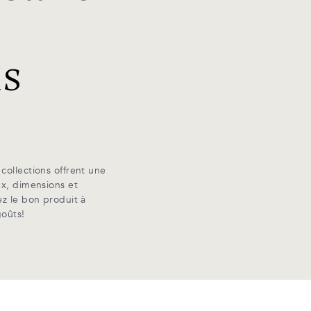
ns
collections offrent une
ux, dimensions et
ez le bon produit à
goûts!