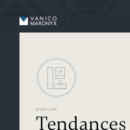
Skip to main content
Vanico-Maronyx
MOBILIER
Tendances 