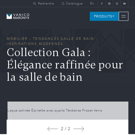
Skip to main content
Recherche
Catalogue
En
Vanico-Maronyx
PRODUITS
MOBILIER - TENDANCES SALLE DE BAIN :
INSPIRATIONS MODERNES
Collection Gala :
Élégance raffinée pour
la salle de bain
Laque satinée Épinette avec quartz Tendance Frozen terra
2 / 2