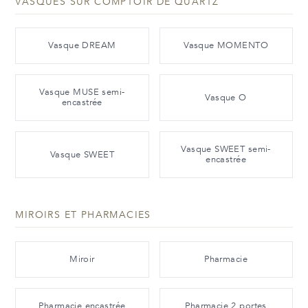
VASQUES SUR COMPTOIR DE QUARTZ
Vasque DREAM
Vasque MOMENTO
Vasque MUSE semi-
Vasque O
encastrée
Vasque SWEET semi-
Vasque SWEET
encastrée
MIROIRS ET PHARMACIES
Miroir
Pharmacie
Pharmacie encastrée
Pharmacie 2 portes