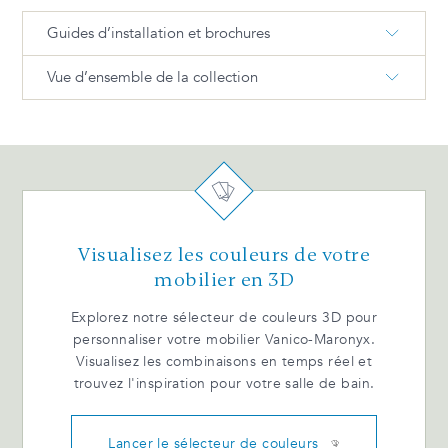
Guides d’installation et brochures
Vue d’ensemble de la collection
CONSOLE Guide d'installation BIL
GALA Dimensions techniques FR
Console GALA Produits et dimensions
CONSOLE Catalogue FR
Ajustement tiroir (bois) BIL
Visualisez les couleurs de votre
mobilier en 3D
Explorez notre sélecteur de couleurs 3D pour
personnaliser votre mobilier Vanico-Maronyx.
Visualisez les combinaisons en temps réel et
trouvez l'inspiration pour votre salle de bain.
Lancer le sélecteur de couleurs