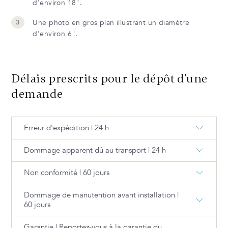
d'environ 18".
Une photo en gros plan illustrant un diamètre
d'environ 6".
Délais prescrits pour le dépôt d'une
demande
Erreur d'expédition | 24 h
Dommage apparent dû au transport | 24 h
Boites manquantes, articles reçus en trop.
Non conformité | 60 jours
Dommage apparent lors de la livraison, le matériel
reçu est endommagé. Fournir avec votre demande
Dommage de manutention avant installation |
le bon de connaissement signé avec la mention du
Le produit n'est pas conforme à votre commande.
60 jours
dommage.
Erreur de validation, qualité déficiente, dimensions
erronées, pièces manquantes, etc.
Garantie | Reportez-vous à la garantie du