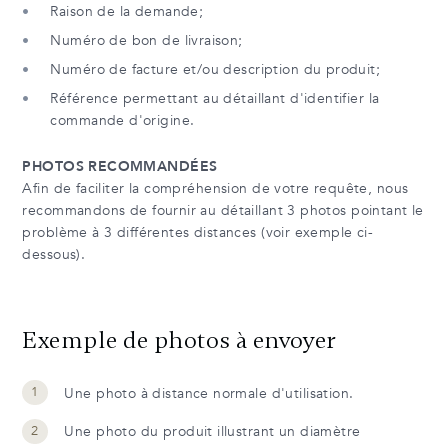
Laque satinée
Raison de la demande;
doivent être considérées comme normales et ne
alcalin (pH de 8,5 ou plus). Les produits contenant
peuvent en aucun cas servir de prétexte pour
Numéro de bon de livraison;
des huiles ou poudres peuvent laisser des résidus
obtenir une réduction de prix, un remplacement ou
et doivent être rincés soigneusement. Si votre
Numéro de facture et/ou description du produit;
l’annulation de la commande.
surface est accidentellement exposée à l’un de ces
Référence permettant au détaillant d'identifier la
produits, rincer immédiatement à l’eau claire pour
commande d'origine.
neutraliser l’effet.
PHOTOS RECOMMANDÉES
Afin de faciliter la compréhension de votre requête, nous
recommandons de fournir au détaillant 3 photos pointant le
problème à 3 différentes distances (voir exemple ci-
dessous).
Exemple de photos à envoyer
Une photo à distance normale d'utilisation.
Une photo du produit illustrant un diamètre