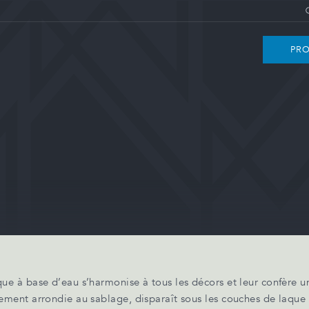
PRO
que à base d’eau s’harmonise à tous les décors et leur confère u
atement arrondie au sablage, disparaît sous les couches de laque