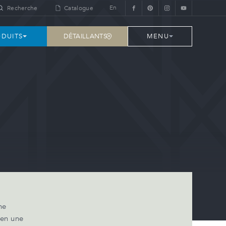
En
Recherche
Catalogue
DÉTAILLANTS
DUITS
MENU
ne
 en une