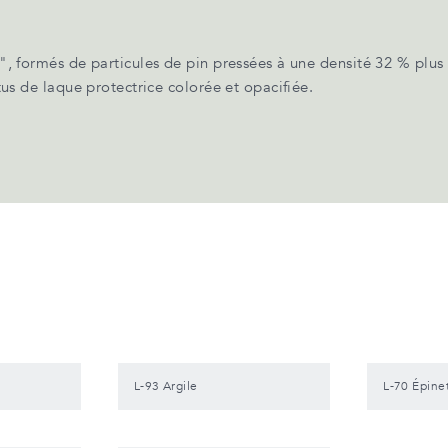
 formés de particules de pin pressées à une densité 32 % plus
s de laque protectrice colorée et opacifiée.
L-93 Argile
L-70 Épine