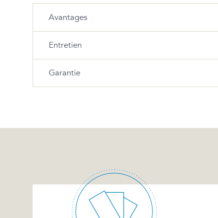
Avantages
Entretien
Offre l’élégance de portes et façades moulurées 
Garantie
Les 20 premiers jours, nettoyer avec une éponge et
linge doux avec de l’eau tiède ou un savon doux. 
qui pourraient endommager la surface laquée qui
Garantie limitée de 3 ans contre le craquement o