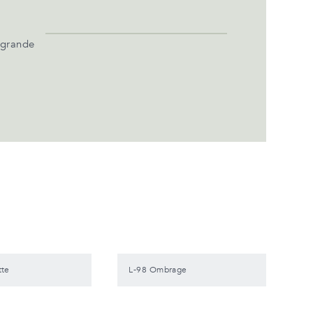
 grande
tte
L-98 Ombrage