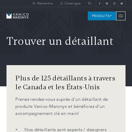
Skip to main content
Recherche
Catalogue
En
Vanico-Maronyx
PRODUITS
Trouver un détaillant
Plus de 125 détaillants à travers
le Canada et les États-Unis
Prenez rendez-vous auprès d'un détaillant de
produits Vanico-Maronyx et bénéficiez d'un
accompagnement clé en main!
Nos détaillants sont experts / designers