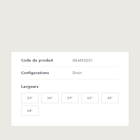
Code du produit
GS6M3201
Configurations
Droit
Largeurs
33″
36″
39″
42″
45″
48″