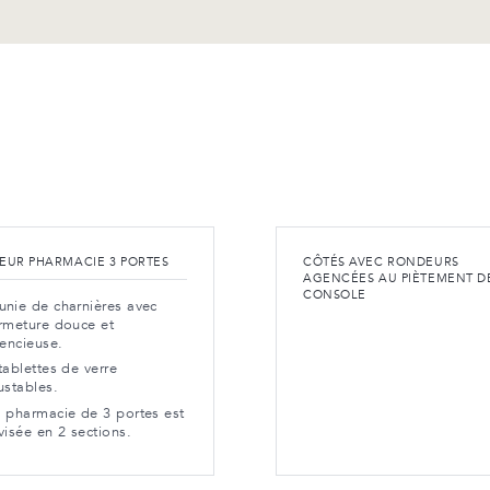
IEUR PHARMACIE 3 PORTES
CÔTÉS AVEC RONDEURS
AGENCÉES AU PIÈTEMENT D
CONSOLE
nie de charnières avec
rmeture douce et
lencieuse.
tablettes de verre
ustables.
 pharmacie de 3 portes est
visée en 2 sections.