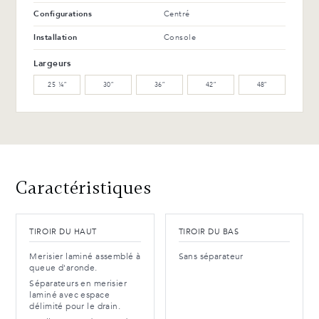
Configurations
Centré
Installation
Console
Largeurs
25 ¼″
30″
36″
42″
48″
Caractéristiques
TIROIR DU HAUT
TIROIR DU BAS
Merisier laminé assemblé à
Sans séparateur
queue d'aronde.
Séparateurs en merisier
laminé avec espace
délimité pour le drain.