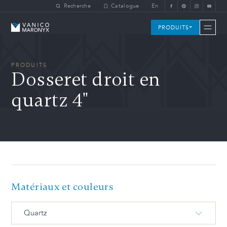
Skip to main content
Recherche
Catalogue
En
Vanico-Maronyx
PRODUITS
PRODUITS
Dosseret droit en
quartz 4"
Matériaux et couleurs
Quartz