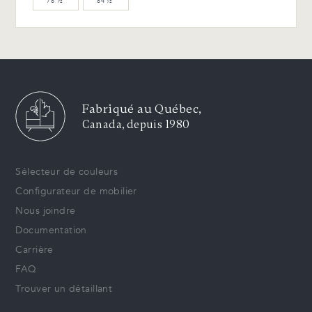
78 ½″
84 ½″
Fabriqué au Québec,
Canada, depuis 1980
Sélecteur de couleurs
Configurateur de mobilier
Nous joindre
Documentation
Carrière
FAQ
Trouver un détaillant