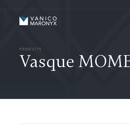
Skip to main content
Vanico-Maronyx
PRODUITS
Vasque MOM