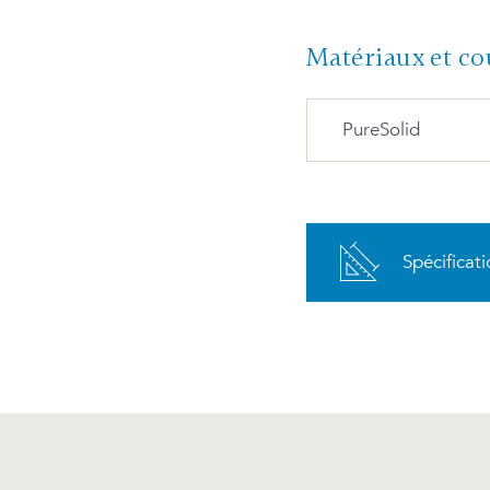
Matériaux et co
PureSolid
PureSolid PS-00
Blanc
Spécificat
Avantages et entre