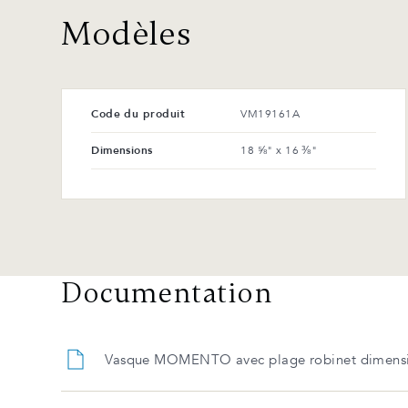
Modèles
Code du produit
VM19161A
Dimensions
18 ⅝" x 16 ⅜"
Documentation
Vasque MOMENTO avec plage robinet dimens