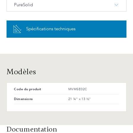
PureSolid
PureSolid PS-00 Blanc
Spécifications techniques
Avantages et entretien
Modèles
Code du produit
MVMSE02C
Dimensions
21 ¼" x 13 ⅛"
Documentation