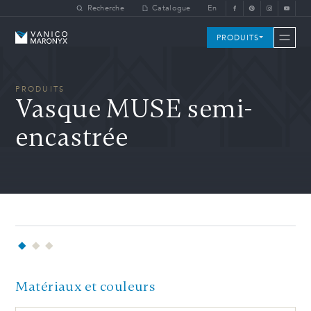
Skip to main content
Recherche
Catalogue
En
Vanico-Maronyx
PRODUITS
PRODUITS
Vasque MUSE semi-
encastrée
Matériaux et couleurs