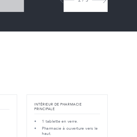
2 / 3
INTÉRIEUR DE PHARMACIE
TÊTE 
PRINCIPALE
PHARM
1 tablette en verre.
40
Pharmacie à ouverture vers le
Le
haut.
pe