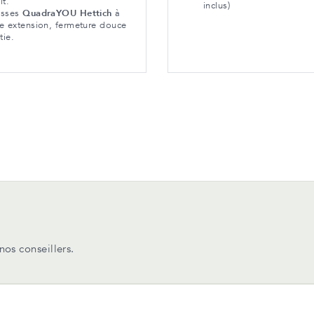
it.
inclus)
isses
QuadraYOU Hettich
à
ne extension, fermeture douce
tie.
os conseillers.