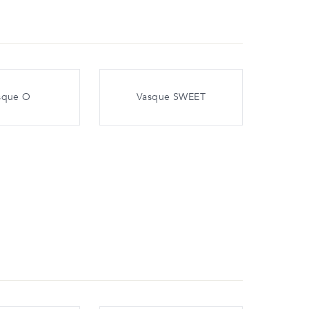
sque O
Vasque SWEET