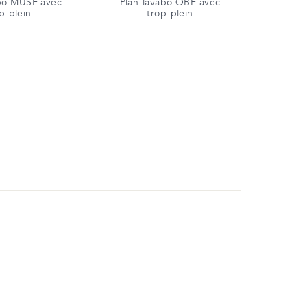
abo MUSE avec
Plan-lavabo OBE avec
p-plein
trop-plein