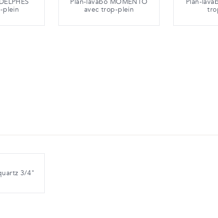
 DELPHES
Plan-lavabo MOMENTO
Plan-lav
-plein
avec trop-plein
tro
uartz 3/4"