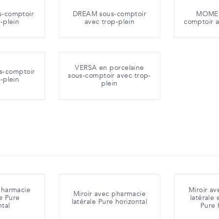
-comptoir
DREAM sous-comptoir
MOMEN
-plein
avec trop-plein
comptoir a
VERSA en porcelaine
s-comptoir
sous-comptoir avec trop-
-plein
plein
pharmacie
Miroir a
Miroir avec pharmacie
e Pure
latérale
latérale Pure horizontal
ntal
Pure 