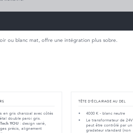
ir ou blanc mat, offre une intégration plus sobre.
IRS
TÊTE D’ÉCLAIRAGE AU DEL
rs en gris charcoal avec côtés
4000 K - blanc neutre
étal double paroi gris.
Le transformateur de 24V
Tech YOU
: design varié,
peut être contrôlé par un
ages précis, alignement
gradateur standard (non