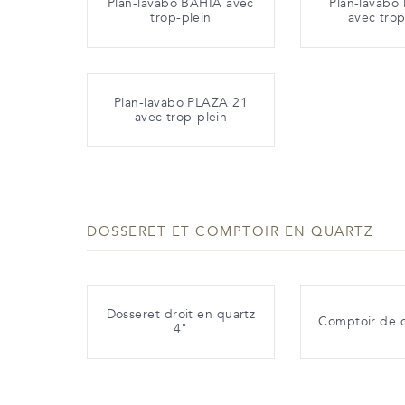
Plan-lavabo BAHIA avec
Plan-lavabo
trop-plein
avec trop
Plan-lavabo PLAZA 21
avec trop-plein
DOSSERET ET COMPTOIR EN QUARTZ
Dosseret droit en quartz
Comptoir de q
4"