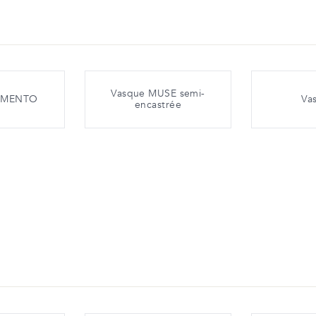
Vasque MUSE semi-
OMENTO
Va
encastrée