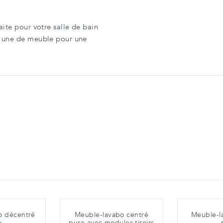
ite pour votre salle de bain
t une de meuble pour une
o décentré
Meuble-lavabo centré
Meuble-l
e
pure avec modules tiroirs