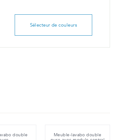
Sélecteur de couleurs
avabo double
Meuble-lavabo double
pure
pure avec module central