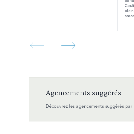
parfa
Coul
plei
amor
Agencements suggérés
Découvrez les agencements suggérés par n