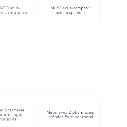
TO sous-
MUSE sous-comptoir
vec trop-plein
avec trop-plein
vec pharmacie
Miroir avec 2 pharmacies
 et prolongée
latérales Pure horizontal
horizontal