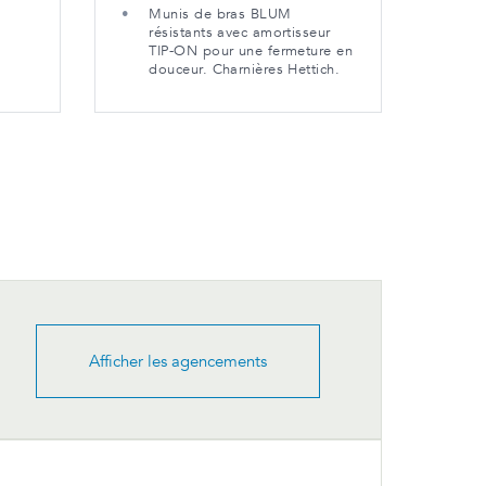
gr
Munis de bras BLUM
in
résistants avec amortisseur
TIP-ON pour une fermeture en
douceur. Charnières Hettich.
Afficher les agencements