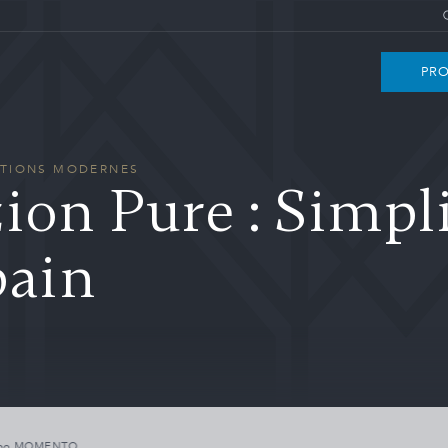
PRO
RATIONS MODERNES
ion Pure : Simpli
bain
abo MOMENTO.