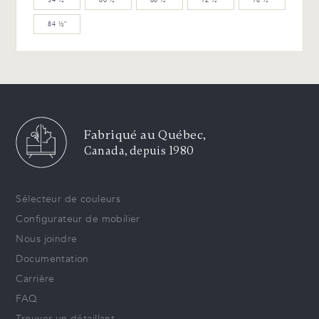
54 ½″
60 ½″
66 ½″
72 ½″
78 ½″
84 ½″
Fabriqué au Québec,
Canada, depuis 1980
Sélecteur de couleurs
Configurateur de mobilier
Nous joindre
Documentation
Carrière
FAQ
Trouver un détaillant