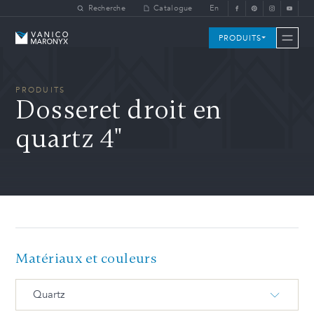
Skip to main content
Recherche
Catalogue
En
Vanico-Maronyx
PRODUITS
PRODUITS
Dosseret droit en
quartz 4"
Matériaux et couleurs
Quartz