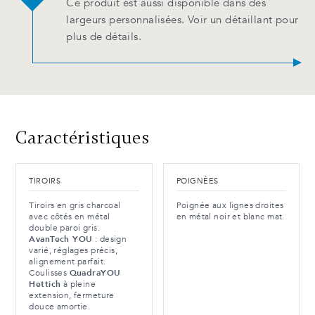
Ce produit est aussi disponible dans des
largeurs personnalisées. Voir un détaillant pour
plus de détails.
Caractéristiques
TIROIRS
POIGNÉES
Tiroirs en gris charcoal
Poignée aux lignes droites
avec côtés en métal
en métal noir et blanc mat.
double paroi gris.
AvanTech YOU
: design
varié, réglages précis,
alignement parfait.
Coulisses
QuadraYOU
Hettich
à pleine
extension, fermeture
douce amortie.