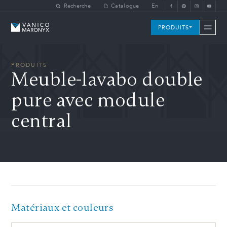
Skip to main content
Recherche
Catalogue
En
Vanico-Maronyx
PRODUITS
PRODUITS
Meuble-lavabo double
pure avec module
central
Matériaux et couleurs