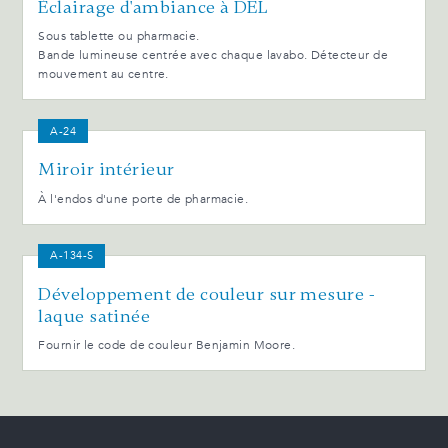
Éclairage d'ambiance à DEL
Sous tablette ou pharmacie.
Bande lumineuse centrée avec chaque lavabo. Détecteur de
mouvement au centre.
A-24
Miroir intérieur
À l'endos d'une porte de pharmacie.
A-134-S
Développement de couleur sur mesure -
laque satinée
Fournir le code de couleur Benjamin Moore.