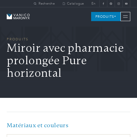
Skip to main content
Recherche
Catalogue
En
Vanico-Maronyx
PRODUITS
PRODUITS
Miroir avec pharmacie
prolongée Pure
horizontal
Matériaux et couleurs