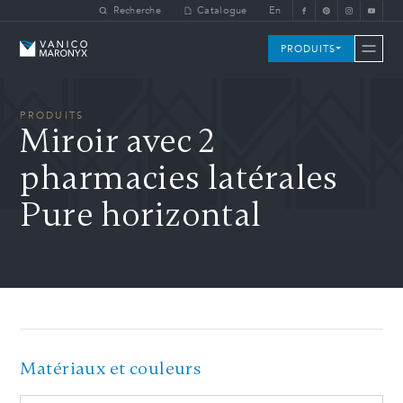
Skip to main content
Recherche
Catalogue
En
Vanico-Maronyx
PRODUITS
PRODUITS
Miroir avec 2
pharmacies latérales
Pure horizontal
Matériaux et couleurs