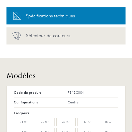
PureSolid PS-00 Blanc
Spécifications techniques
Avantages et entretien
Sélecteur de couleurs
Modèles
Code du produit
PB12C004
Configurations
Centré
Largeurs
24 ½″
30 ½″
36 ½″
42 ½″
48 ½″