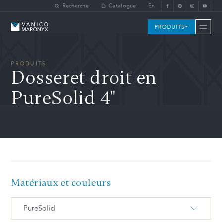
Skip to main content
Recherche
Catalogue
En
Vanico-Maronyx
PRODUITS
PRODUITS
Dosseret droit en
PureSolid 4"
Matériaux et couleurs
PureSolid