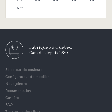
54 ½″
60 ½″
66 ½″
72 ½″
78 ½″
84 ½″
Fabriqué au Québec,
Canada, depuis 1980
Sélecteur de couleurs
Configurateur de mobilier
Nous joindre
Documentation
Carrière
FAQ
Trouver un détaillant