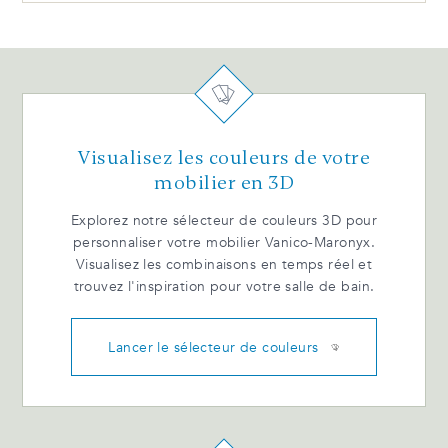
Penthouse PLAZA Guide d'installation BIL
PLAZA Dimensions Techniques FR
Penthouse PLAZA Produits et dimensions
PLAZA Processus d'achat FR
PLAZA Catalogue QC
Visualisez les couleurs de votre
FAÇADES Catalogue QC
mobilier en 3D
Explorez notre sélecteur de couleurs 3D pour
personnaliser votre mobilier Vanico-Maronyx.
Visualisez les combinaisons en temps réel et
trouvez l'inspiration pour votre salle de bain.
Lancer le sélecteur de couleurs