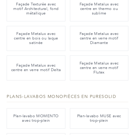
Façade Texturée avec
Façade Metalux avec
motif Architectural, fond
centre en thermo ou
métallique
sublime
Façade Metalux avec
Façade Metalux avec
centre en bois ou laque
centre en verre motif
satinée
Diamante
Façade Metalux avec
Façade Metalux avec
centre en verre motif
centre en verre motif Delta
Flutex
PLANS-LAVABOS MONOPIÈCES EN PURESOLID
Plan-lavabo MOMENTO
Plan-lavabo MUSE avec
avec trop-plein
trop-plein