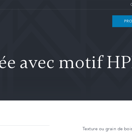
PRO
ée avec motif H
Texture ou grain de bois