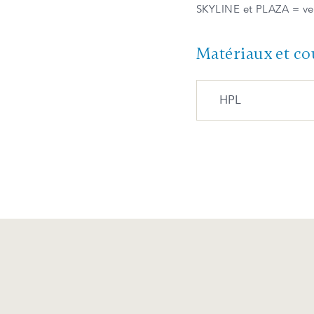
SKYLINE et PLAZA = ver
Matériaux et co
HPL
HPL pâle
Avantages et entre