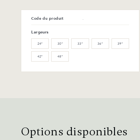
Code du produit
.
Largeurs
24″
30″
33″
36″
39″
42″
48″
Options disponibles