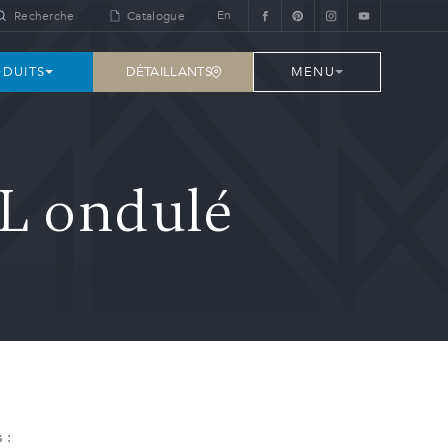
En
Recherche
Catalogue
DÉTAILLANTS
DUITS
MENU
PL ondulé
 :