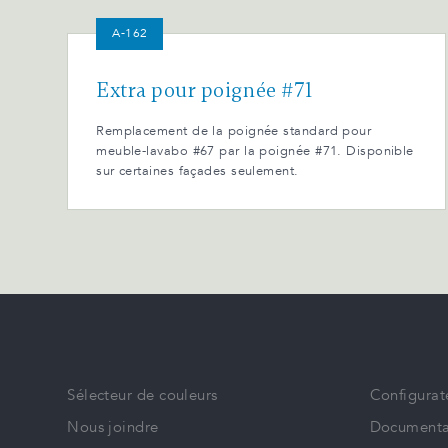
A-162
Extra pour poignée #71
Remplacement de la poignée standard pour
meuble-lavabo #67 par la poignée #71. Disponible
sur certaines façades seulement.
Sélecteur de couleurs
Configurat
Nous joindre
Documenta