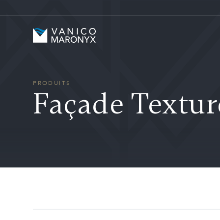
Skip to main content
Vanico-Maronyx
PRODUITS
Façade Textur