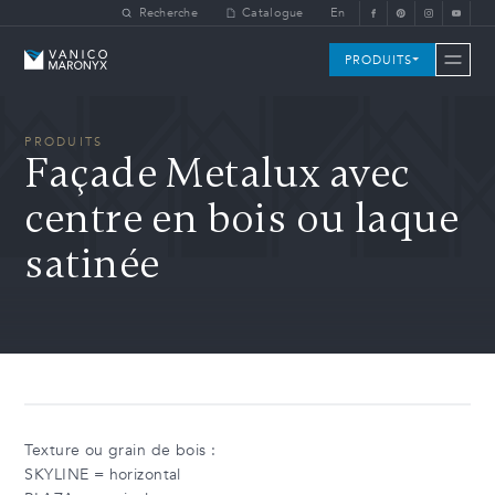
Skip to main content
Recherche
Catalogue
En
Vanico-Maronyx
PRODUITS
PRODUITS
Façade Metalux avec
centre en bois ou laque
satinée
Texture ou grain de bois :
SKYLINE = horizontal