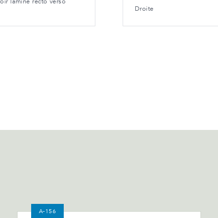
oir laminé recto verso
Droite
A-156