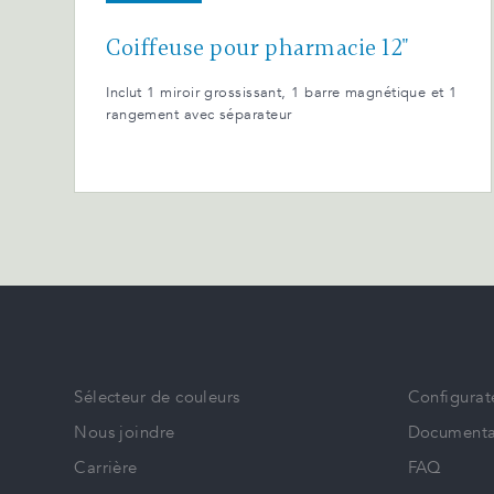
Coiffeuse pour pharmacie 12"
Inclut 1 miroir grossissant, 1 barre magnétique et 1
rangement avec séparateur
Sélecteur de couleurs
Configurat
Nous joindre
Documenta
Carrière
FAQ