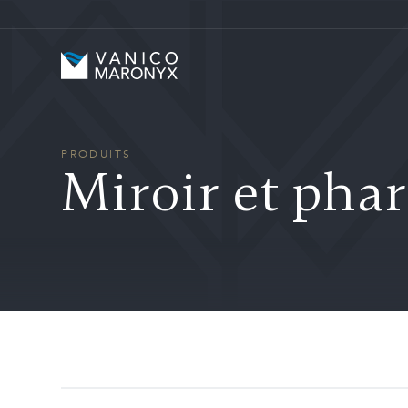
Skip to main content
Vanico-Maronyx
PRODUITS
Miroir et pha