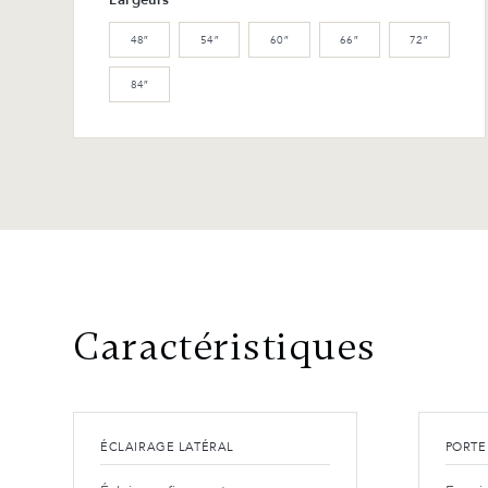
48″
54″
60″
66″
72″
84″
Caractéristiques
ÉCLAIRAGE LATÉRAL
PORTE