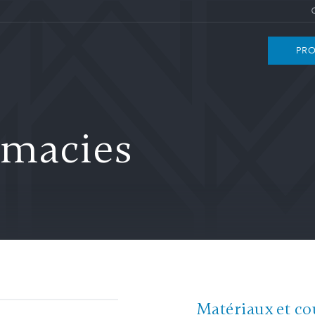
PRO
rmacies
Matériaux et co