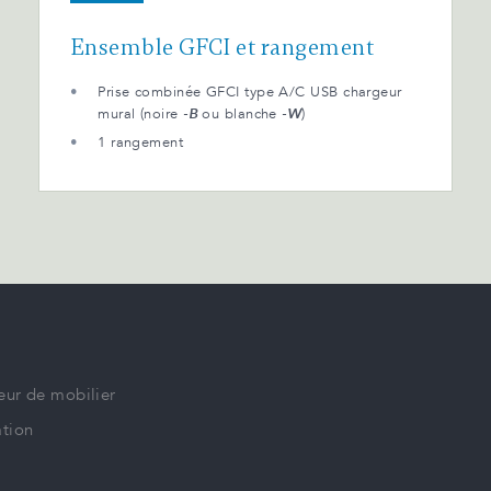
Ensemble GFCI et rangement
Prise combinée GFCI type A/C USB chargeur
mural (noire
-B
ou blanche
-W
)
1 rangement
eur de mobilier
tion