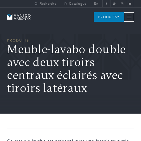
Skip to main content
Recherche
Catalogue
En
Vanico-Maronyx
PRODUITS
PRODUITS
Meuble-lavabo double
avec deux tiroirs
centraux éclairés avec
tiroirs latéraux