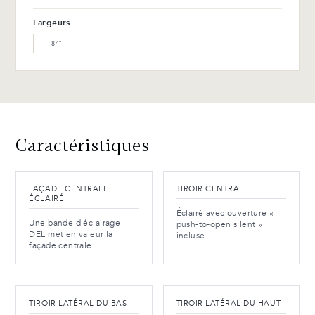
Avantages et entretien
Largeurs
84″
Caractéristiques
FAÇADE CENTRALE
TIROIR CENTRAL
ÉCLAIRÉ
Éclairé avec ouverture «
Une bande d'éclairage
push-to-open silent »
DEL met en valeur la
incluse
façade centrale
TIROIR LATÉRAL DU BAS
TIROIR LATÉRAL DU HAUT