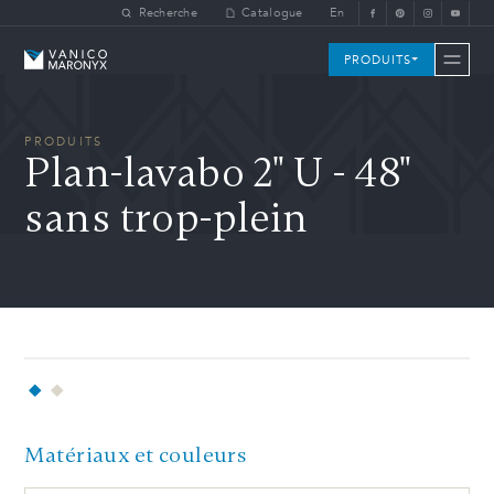
Skip to main content
Recherche
Catalogue
En
Vanico-Maronyx
PRODUITS
PRODUITS
Plan-lavabo 2" U - 48"
sans trop-plein
Matériaux et couleurs