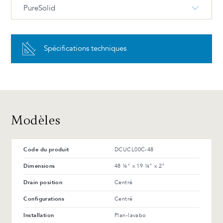
PureSolid
PureSolid PS-00 Blanc
Spécifications techniques
Avantages et entretien
Modèles
Code du produit
DCUCL00C-48
Dimensions
48 ¼" x 19 ¼" x 2"
Drain position
Centré
Configurations
Centré
Installation
Plan-lavabo