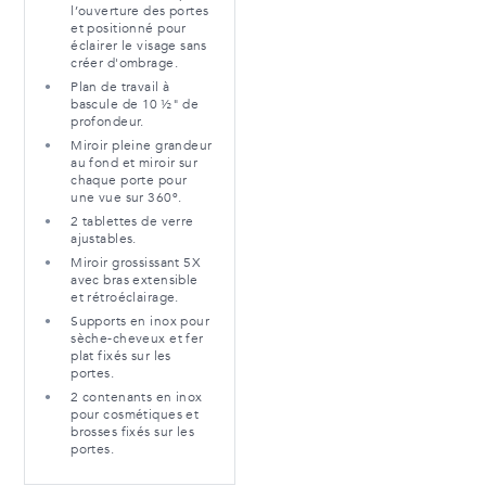
l’ouverture des portes
et positionné pour
éclairer le visage sans
créer d'ombrage.
Plan de travail à
bascule de 10 ½" de
profondeur.
Miroir pleine grandeur
au fond et miroir sur
chaque porte pour
une vue sur 360º.
2 tablettes de verre
ajustables.
Miroir grossissant 5X
avec bras extensible
et rétroéclairage.
Supports en inox pour
sèche-cheveux et fer
plat fixés sur les
portes.
2 contenants en inox
pour cosmétiques et
brosses fixés sur les
portes.