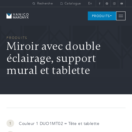
Skip to main content
Recherche
Catalogue
En
Vanico-Maronyx
PRODUITS
PRODUITS
Miroir avec double
éclairage, support
mural et tablette
Couleur 1 DUO1MT02 = Tête et tablette