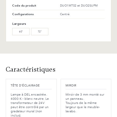
Code du produit
DUO1MT02 et DUO2SUPM
Avantages et entretien
WM-121-TC Érable
WM-129-TC Érable
arabika (L)
tonnerre (L)
Configurations
Centré
Largeurs
WW-201-C Noyer huilé (M)
WB-153-TC Merisier suro
(L)
60″
72″
WB-154-TC Merisier ébène
(L)
Avantages et entretien
Caractéristiques
TÊTE D'ÉCLAIRAGE
MIROIR
Lampe à DEL encastrée.
Miroir de 3 mm monté sur
4000 K - blanc neutre. Le
un panneau.
transformateur de 24V
Toujours de la même
peut être contrôlé par un
largeur que le meuble-
gradateur mural (non
lavabo.
inclus).