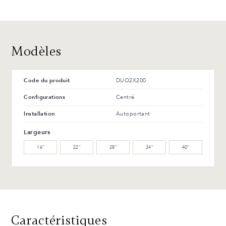
(L)
(L)
Avantages et entretien
WM-121-TC Érable
WM-129-TC Érable
arabika (L)
tonnerre (L)
Modèles
WW-201-C Noyer huilé (M)
WB-153-TC Merisier suro
(L)
Code du produit
DUO2X200
WB-154-TC Merisier ébène
Configurations
Centré
(L)
Installation
Autoportant
Avantages et entretien
Largeurs
16″
22″
28″
34″
40″
Caractéristiques