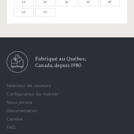
24″
30″
36″
42″
48″
60″
72″
Fabriqué au Québec,
Canada, depuis 1980
Sélecteur de couleurs
Configurateur de mobilier
Nous joindre
Documentation
Carrière
FAQ