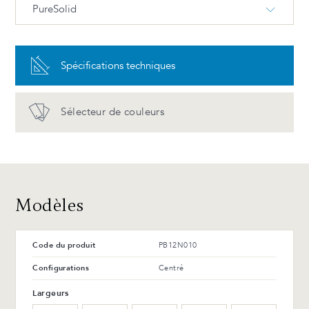
PureSolid
PureSolid PS-00 Blanc
Spécifications techniques
Avantages et entretien
Sélecteur de couleurs
Modèles
Code du produit
PB12N010
Configurations
Centré
Largeurs