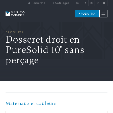
Skip to main content
Recherche
Catalogue
En
Vanico-Maronyx
PRODUITS
PRODUITS
Dosseret droit en
PureSolid 10" sans
perçage
Matériaux et couleurs