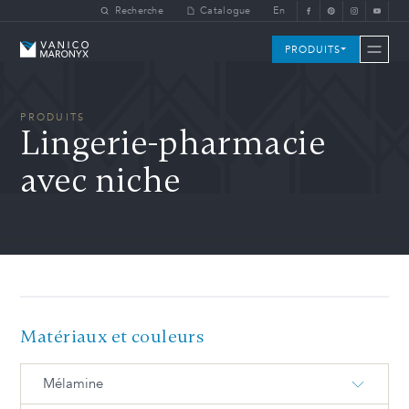
Skip to main content
Recherche
Catalogue
En
Vanico-Maronyx
PRODUITS
PRODUITS
Lingerie-pharmacie
avec niche
Matériaux et couleurs
Mélamine