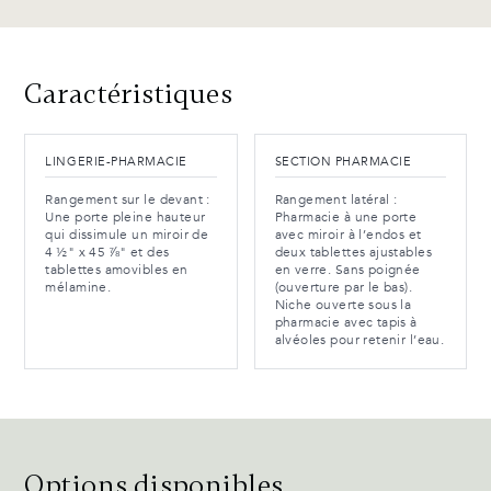
Caractéristiques
LINGERIE-PHARMACIE
SECTION PHARMACIE
Rangement sur le devant :
Rangement latéral :
Une porte pleine hauteur
Pharmacie à une porte
qui dissimule un miroir de
avec miroir à l’endos et
4 ½" x 45 ⅞" et des
deux tablettes ajustables
tablettes amovibles en
en verre. Sans poignée
mélamine.
(ouverture par le bas).
Niche ouverte sous la
pharmacie avec tapis à
alvéoles pour retenir l’eau.
Options disponibles