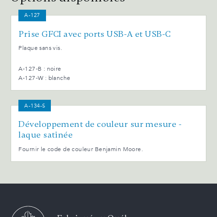
A-127
Prise GFCI avec ports USB-A et USB-C
Plaque sans vis.
A-127-B : noire
A-127-W : blanche
A-134-S
Développement de couleur sur mesure -
laque satinée
Fournir le code de couleur Benjamin Moore.