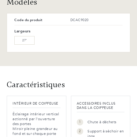
Modèles
Avantages et entretien
WM-102-TC Érable blanchi
WM-126-TC Érable cigare
T-42-G Noir lustré
T-114-T Frêne anthracite
(L)
(L)
Code du produit
DCAC9020
Avantages et entretien
WM-121-TC Érable
WM-129-TC Érable
arabika (L)
tonnerre (L)
Largeurs
27″
WW-201-C Noyer huilé (M)
WB-153-TC Merisier suro
(L)
WB-154-TC Merisier ébène
(L)
Caractéristiques
Avantages et entretien
INTÉRIEUR DE COIFFEUSE
ACCESSOIRES INCLUS
DANS LA COIFFEUSE
Éclairage intérieur vertical
actionné par l’ouverture
Chute à déchets
des portes
Miroir pleine grandeur au
Support à séchoir en
fond et sur chaque porte
inox