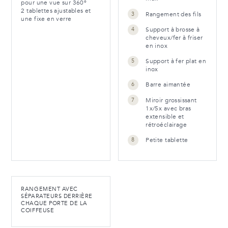
pour une vue sur 360º
2 tablettes ajustables et
Rangement des fils
une fixe en verre
Support à brosse à
cheveux/fer à friser
en inox
Support à fer plat en
inox
Barre aimantée
Miroir grossissant
1x/5x avec bras
extensible et
rétroéclairage
Petite tablette
RANGEMENT AVEC
SÉPARATEURS DERRIÈRE
CHAQUE PORTE DE LA
COIFFEUSE