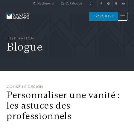
Skip to main content
Recherche
Catalogue
En
Vanico-Maronyx
PRODUITS
INSPIRATION
Blogue
CONSEILS DESIGN
Personnaliser une vanité :
les astuces des
professionnels