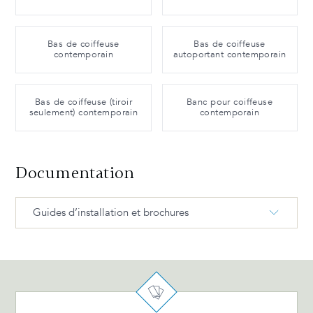
Bas de coiffeuse
Bas de coiffeuse
contemporain
autoportant contemporain
Bas de coiffeuse (tiroir
Banc pour coiffeuse
seulement) contemporain
contemporain
Documentation
Guides d’installation et brochures
Coiffeuse ESSENTIA Dimensions tech. FR
Ajustement tiroir (bois) BIL