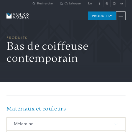
Skip to main content
Recherche
Catalogue
En
Vanico-Maronyx
PRODUITS
PRODUITS
Bas de coiffeuse
contemporain
Matériaux et couleurs
Mélamine