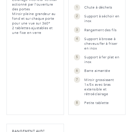
actionné par l’ouverture
Chute à déchets
des portes
Miroir pleine grandeur au
Support à séchoir en
fond et sur chaque porte
inox
pour une vue sur 360º
2 tablettes ajustables et
Rangement des fils
une fixe en verre
Support à brosse à
cheveux/fer à friser
en inox
Support à fer plat en
inox
Barre aimantée
Miroir grossissant
1x/5x avec bras
extensible et
rétroéclairage
Petite tablette
RANGEMENT AVEC