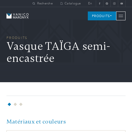
Skip to main content
Recherche
Catalogue
En
Vanico-Maronyx
PRODUITS
PRODUITS
Vasque TAÏGA semi-
encastrée
Matériaux et couleurs