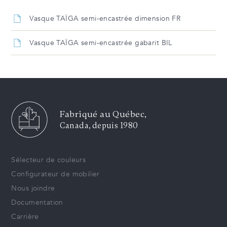
Vasque TAÏGA semi-encastrée dimension FR
Vasque TAÏGA semi-encastrée gabarit BIL
Fabriqué au Québec,
Canada, depuis 1980
Sélecteur de couleurs
Configurateur de mobilier
Nous joindre
Documentation
Carrière