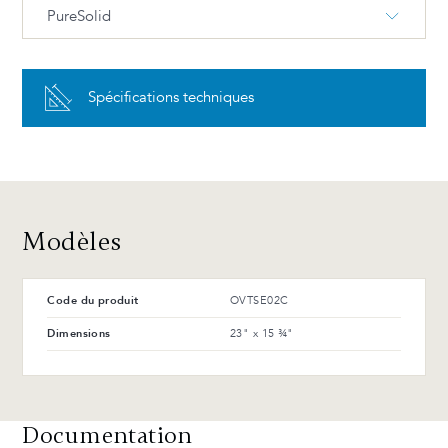
PureSolid
PureSolid PS-00 Blanc
Spécifications techniques
Avantages et entretien
Modèles
Code du produit
OVTSE02C
Dimensions
23" x 15 ¾"
Documentation