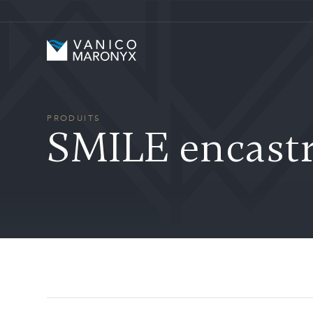
Skip to main content
Vanico-Maronyx
PRODUITS
SMILE encastr