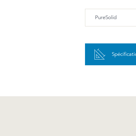
PureSolid
PureSolid PS-00
Blanc
Spécificat
Avantages et entre