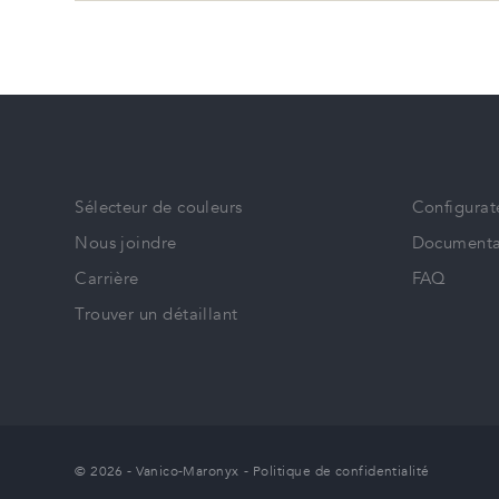
Sélecteur de couleurs
Configurat
Nous joindre
Documenta
Carrière
FAQ
Trouver un détaillant
© 2026 - Vanico-Maronyx
-
Politique de confidentialité