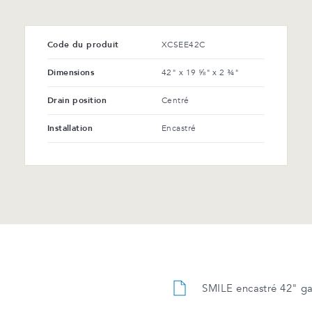
Code du produit
XCSEE42C
Dimensions
42" x 19 ⅝" x 2 ¾"
Drain position
Centré
Installation
Encastré
SMILE encastré 42" ga