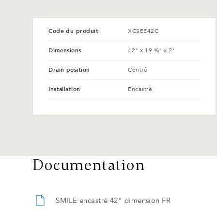
Code du produit
XCSEE42C
Dimensions
42" x 19 ⅝" x 2"
Drain position
Centré
Installation
Encastré
Documentation
SMILE encastré 42" dimension FR