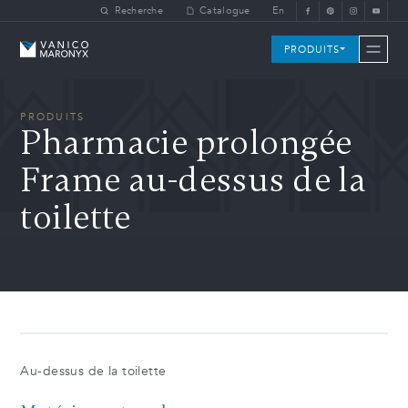
Skip to main content
Recherche
Catalogue
En
Vanico-Maronyx
PRODUITS
PRODUITS
Pharmacie prolongée
Frame au-dessus de la
toilette
Au-dessus de la toilette