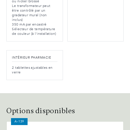
ou nickel brossé
Le transformateur peut
être contrôlé par un
gradateur mural (non
inclus)
350 mA par encastré
Sélecteur de température
de couleur (à l'installation)
INTÉRIEUR PHARMACIE
2 tablettes ajustables en
verre
Options disponibles
A-139