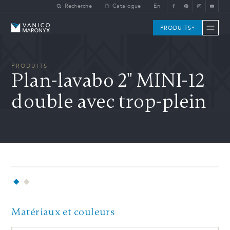
Skip to main content
Recherche
Catalogue
En
Vanico-Maronyx
PRODUITS
PRODUITS
Plan-lavabo 2" MINI-12
double avec trop-plein
Matériaux et couleurs