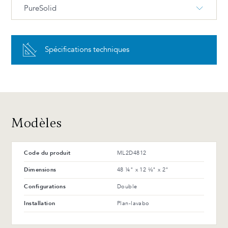
PureSolid
PureSolid PS-00 Blanc
Spécifications techniques
Avantages et entretien
Modèles
Code du produit
ML2D4812
Dimensions
48 ¼" x 12 ⅛" x 2"
Configurations
Double
Installation
Plan-lavabo