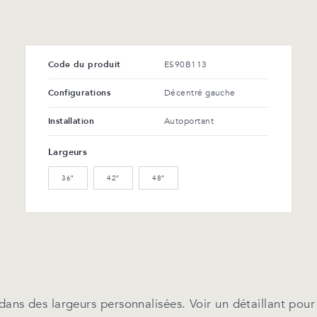
Code du produit
ES90B113
Configurations
Décentré gauche
Installation
Autoportant
Largeurs
36″
42″
48″
dans des largeurs personnalisées. Voir un détaillant pour