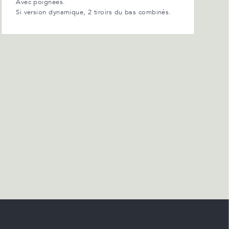
Avec poignées.
Si version dynamique, 2 tiroirs du bas combinés.