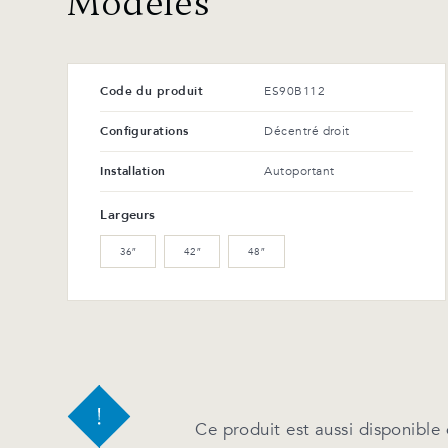
Modèles
Code du produit
ES90B112
Configurations
Décentré droit
Installation
Autoportant
Largeurs
36″
42″
48″
Ce produit est aussi disponible 