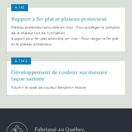
A-142
Support à fer plat et plateau protecteur
Plateau protecteur amovible en inox - Pour protéger le comptoir
de la chaleur lors de l’utilisation.
Support pour fer plat amovible, en inox - Pour ranger le fer plat
et le plateau protecteur.
A-134-S
Développement de couleur sur mesure -
laque satinée
Fournir le code de couleur Benjamin Moore.
Fabriqué au Québec,