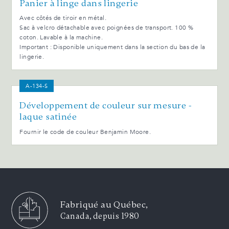
Panier à linge dans lingerie
Avec côtés de tiroir en métal.
Sac à velcro détachable avec poignées de transport. 100 %
coton. Lavable à la machine.
Important : Disponible uniquement dans la section du bas de la
lingerie.
A-134-S
Développement de couleur sur mesure -
laque satinée
Fournir le code de couleur Benjamin Moore.
Fabriqué au Québec,
Canada, depuis 1980