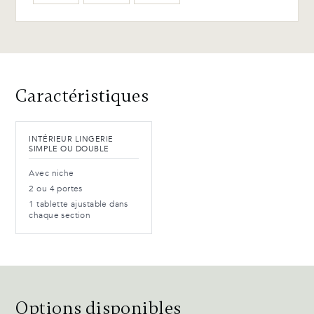
WB-154-TC Merisier ébène
(L)
Avantages et entretien
Caractéristiques
INTÉRIEUR LINGERIE
SIMPLE OU DOUBLE
Avec niche
2 ou 4 portes
1 tablette ajustable dans
chaque section
Options disponibles