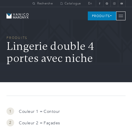
Skip to main content
Recherche
Catalogue
En
Vanico-Maronyx
PRODUITS
PRODUITS
Lingerie double 4
portes avec niche
Couleur 1 = Contour
Couleur 2 = Façades