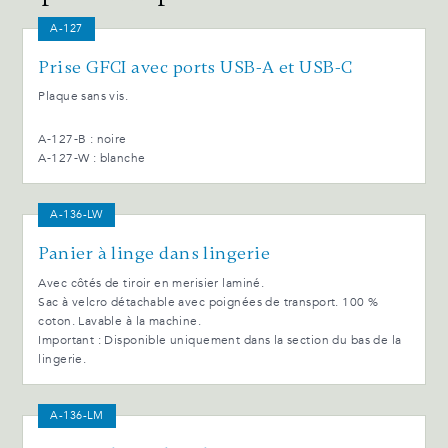
A-127
Prise GFCI avec ports USB-A et USB-C
Plaque sans vis.
A-127-B : noire
A-127-W : blanche
A-136-LW
Panier à linge dans lingerie
Avec côtés de tiroir en merisier laminé.
Sac à velcro détachable avec poignées de transport. 100 %
coton. Lavable à la machine.
Important : Disponible uniquement dans la section du bas de la
lingerie.
A-136-LM