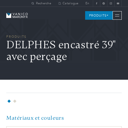
Skip to main content
Recherche
Catalogue
En
Vanico-Maronyx
PRODUITS
PRODUITS
DELPHES encastré 39"
avec perçage
Matériaux et couleurs