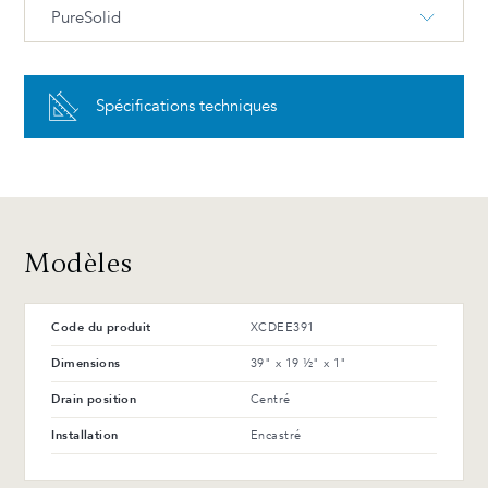
PureSolid
PureSolid PS-00 Blanc
Spécifications techniques
Avantages et entretien
Modèles
Code du produit
XCDEE391
Dimensions
39" x 19 ½" x 1"
Drain position
Centré
Installation
Encastré