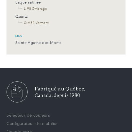
Laque satinée
└─
L-98 Ombrage
Quartz
└─
Q-VER Vermont
LIEU
Sainte-Agathe-des-Monts
Fabriqué au Québec,
Canada, depuis 1980
Sélecteur de couleurs
Configurateur de mobilier
Nous joindre