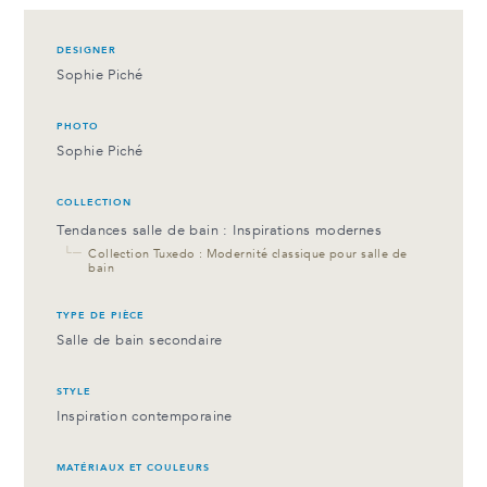
DESIGNER
Sophie Piché
PHOTO
Sophie Piché
COLLECTION
Tendances salle de bain : Inspirations modernes
└─
Collection Tuxedo : Modernité classique pour salle de
bain
TYPE DE PIÈCE
Salle de bain secondaire
STYLE
Inspiration contemporaine
MATÉRIAUX ET COULEURS