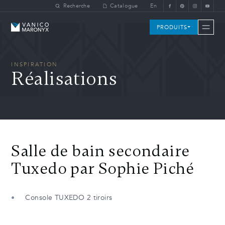
Skip to main content
Recherche
Catalogue
En
Vanico-Maronyx
PRODUITS
INSPIRATION
Réalisations
Salle de bain secondaire
Tuxedo par Sophie Piché
Console TUXEDO 2 tiroirs