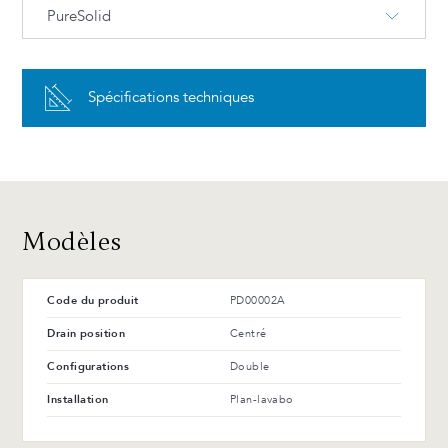
PureSolid
PureSolid PS-00 Blanc
Spécifications techniques
Avantages et entretien
Modèles
Code du produit
PD00002A
Drain position
Centré
Configurations
Double
Installation
Plan-lavabo