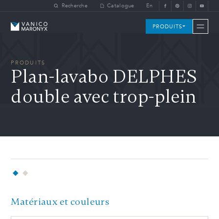
Skip to main content
Recherche
Catalogue
En
Vanico-Maronyx
PRODUITS
PRODUITS
Plan-lavabo DELPHES
double avec trop-plein
Matériaux et couleurs