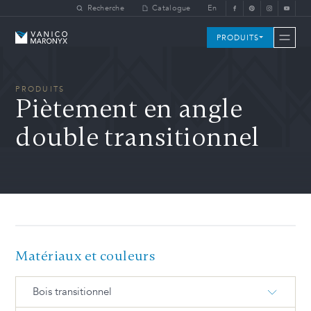
Skip to main content
Recherche
Catalogue
En
Vanico-Maronyx
PRODUITS
PRODUITS
Piètement en angle
double transitionnel
Matériaux et couleurs
Bois transitionnel