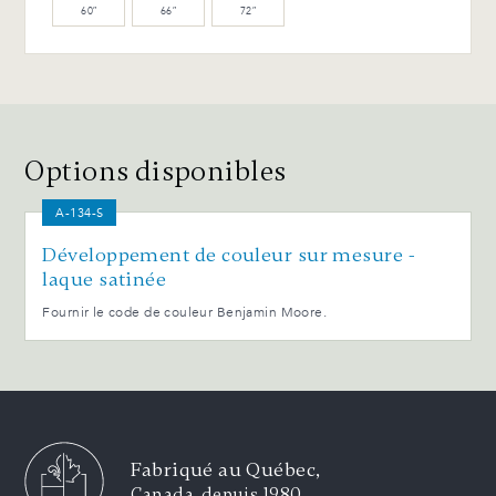
60″
66″
72″
Options disponibles
A-134-S
Développement de couleur sur mesure -
laque satinée
Fournir le code de couleur Benjamin Moore.
Fabriqué au Québec,
Canada, depuis 1980