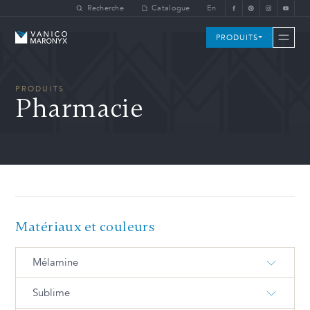
Skip to main content
Recherche
Catalogue
En
Vanico-Maronyx
PRODUITS
PRODUITS
Pharmacie
Matériaux et couleurs
Mélamine
Sublime
M-175-S Neige satin
M-2004-T Iceberg