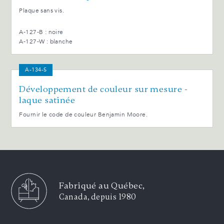
Plaque sans vis.
A-127-B : noire
A-127-W : blanche
A-134-S
Développement de couleur sur mesure -
laque satinée
Fournir le code de couleur Benjamin Moore.
Fabriqué au Québec,
Canada, depuis 1980