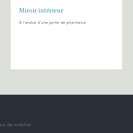
Miroir intérieur
À l'endos d'une porte de pharmacie.
eur de mobilier