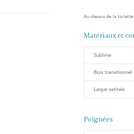
Au-dessus de la toilette
Matériaux et co
Sublime
Bois transitionnel
S-734-M Blanc
Laque satinée
WM-102-TC Érable
blanchi (L)
S-735-M Vert relax
L-90 Blanc satin
Poignées
WM-129-TC Érable
tonnerre (L)
S-706-M Noir