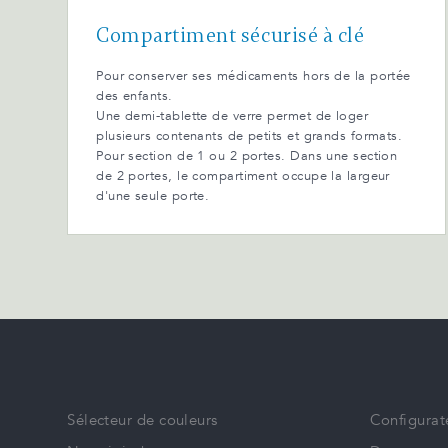
Compartiment sécurisé à clé
Pour conserver ses médicaments hors de la portée
des enfants.
Une demi-tablette de verre permet de loger
plusieurs contenants de petits et grands formats.
Pour section de 1 ou 2 portes. Dans une section
de 2 portes, le compartiment occupe la largeur
d'une seule porte.
Sélecteur de couleurs
Configurat