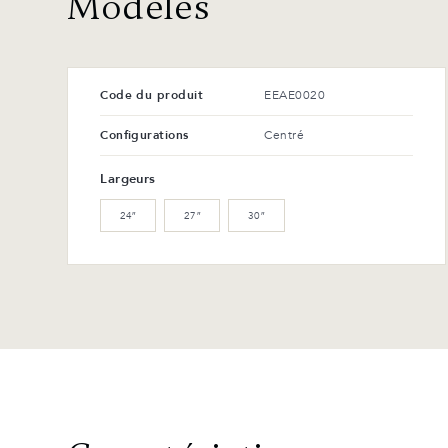
Modèles
Code du produit
EEAE0020
Configurations
Centré
Largeurs
24″
27″
30″