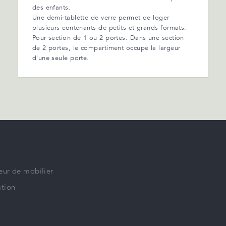
des enfants.
Une demi-tablette de verre permet de loger
plusieurs contenants de petits et grands formats.
Pour section de 1 ou 2 portes. Dans une section
de 2 portes, le compartiment occupe la largeur
d'une seule porte.
eur de mobilier
tion