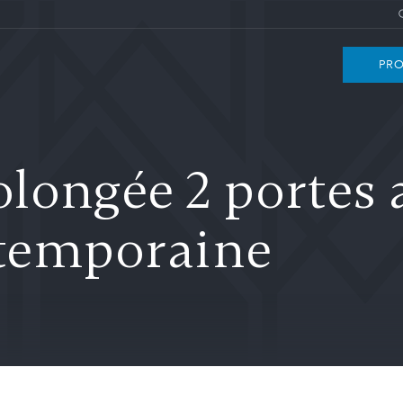
PRO
longée 2 portes 
ontemporaine