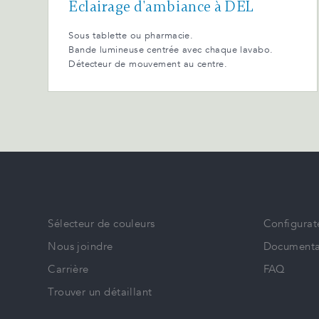
Éclairage d'ambiance à DEL
Sous tablette ou pharmacie.
Bande lumineuse centrée avec chaque lavabo.
Détecteur de mouvement au centre.
Sélecteur de couleurs
Configurat
Nous joindre
Documenta
Carrière
FAQ
Trouver un détaillant