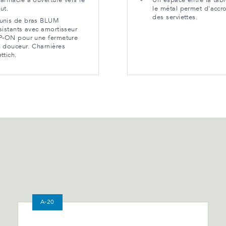
armacie à ouverture vers le
Un espace entre la tabl
ut.
le métal permet d'accr
des serviettes.
unis de bras BLUM
sistants avec amortisseur
P-ON pour une fermeture
 douceur. Charnières
ttich.
A-20