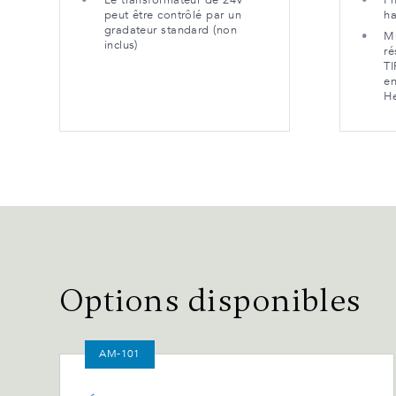
Le transformateur de 24V
Ph
peut être contrôlé par un
ha
gradateur standard (non
M
inclus)
ré
TI
en
He
Options disponibles
AM-101