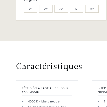
24″
30″
36″
42″
48″
Caractéristiques
TÊTE D’ÉCLAIRAGE AU DEL POUR
INTÉR
PHARMACIE
PRINC
4000 K - blanc neutre
1 