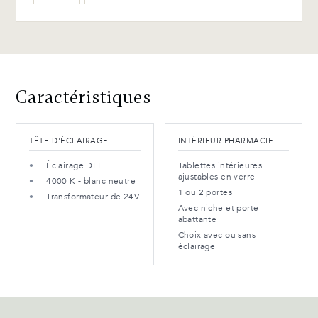
WB-154-TC Merisier ébène
(L)
Avantages et entretien
Caractéristiques
TÊTE D'ÉCLAIRAGE
INTÉRIEUR PHARMACIE
Éclairage DEL
Tablettes intérieures
ajustables en verre
4000 K - blanc neutre
1 ou 2 portes
Transformateur de 24V
Avec niche et porte
abattante
Choix avec ou sans
éclairage